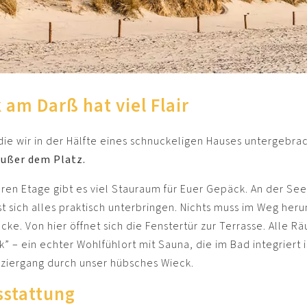
am Darß hat viel Flair
die wir in der Hälfte eines schnuckeligen Hauses untergebra
außer dem Platz.
en Etage gibt es viel Stauraum für Euer Gepäck. An der See 
sst sich alles praktisch unterbringen. Nichts muss im Weg he
ke. Von hier öffnet sich die Fenstertür zur Terrasse. Alle Rä
k” – ein echter Wohlfühlort mit Sauna, die im Bad integriert i
ziergang durch unser hübsches Wieck.
sstattung