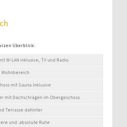
uch
urzen Überblick:
mit W-LAN inklusive, TV und Radio
d Wohnbereich
hoss mit Sauna inklusive
er mit Dachschrägen im Obergeschoss
nd Terrasse dahinter
iere und: absolute Ruhe