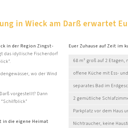
ung in Wieck am Darß erwartet E
ck in der Region Zingst-
Euer Zuhause auf Zeit im k
t das idyllische Fischerdorf
68 m² groß auf 2 Etagen, 
lick”.
offene Küche mit Ess- un
oddengewässer, wo der Wind
separates Bad im Erdgesc
Darß vorgestellt? Dann
2 gemütliche Schlafzimm
“Schilfblick”
Parkplatz vor dem Haus u
t in die eigene Heimat
Nichtraucher, keine Haust