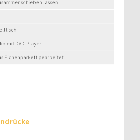
 zusammenschieben lassen
elltisch
io mit DVD-Player
 Eichenparkett gearbeitet.
indrücke